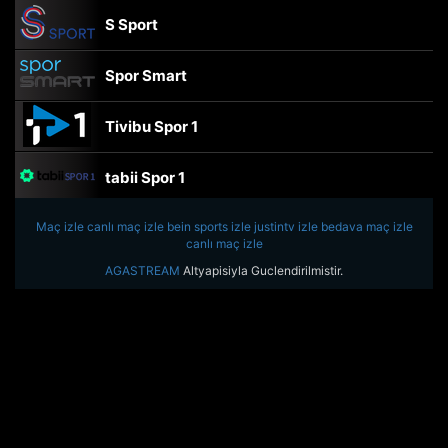
S Sport
Spor Smart
Tivibu Spor 1
tabii Spor 1
Maç izle
canlı maç izle
TRT Spor
bein sports izle
justintv izle
bedava maç izle
canlı maç izle
AGASTREAM
Altyapisiyla Guclendirilmistir.
beIN Sports Haber
tabii Spor
A Spor
Tivibu Spor