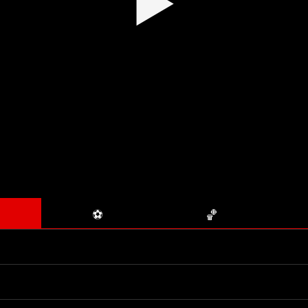
▶
⚽
🏀