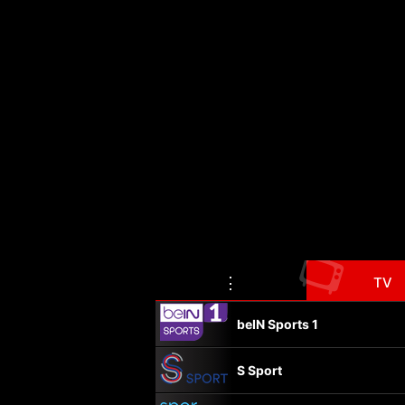
📺
⋮
TV
beIN Sports 1
S Sport