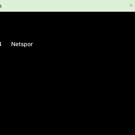
×
m
4
Netspor