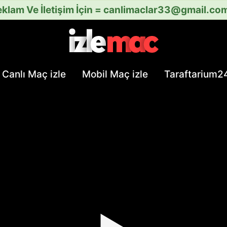
klam Ve İletişim İçin =
canlimaclar33@gmail.co
Canlı Maç izle
Mobil Maç izle
Taraftarium2