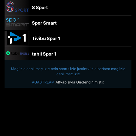
S Sport
Spor Smart
Tivibu Spor 1
tabii Spor 1
Maç izle
canlı maç izle
TRT Spor
bein sports izle
justintv izle
bedava maç izle
canlı maç izle
AGASTREAM
Altyapisiyla Guclendirilmistir.
beIN Sports Haber
tabii Spor
A Spor
Tivibu Spor