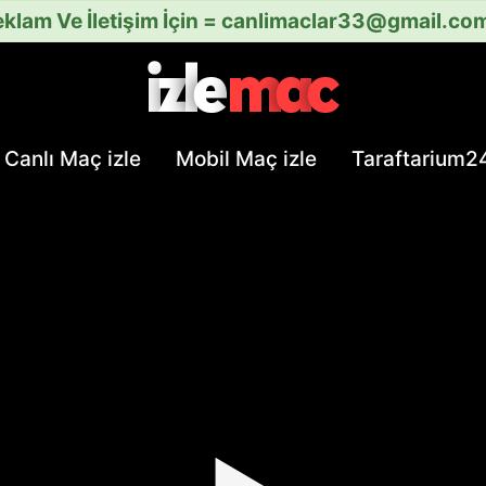
klam Ve İletişim İçin =
canlimaclar33@gmail.co
Canlı Maç izle
Mobil Maç izle
Taraftarium2