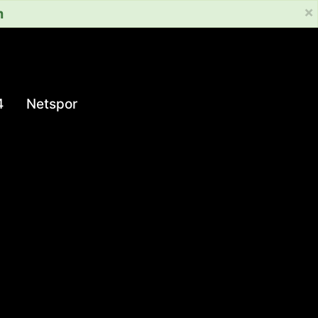
×
m
4
Netspor