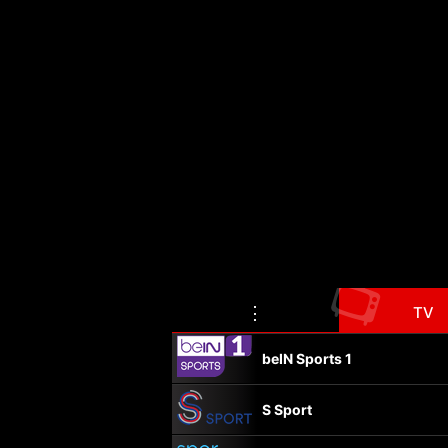
📺
⋮
TV
beIN Sports 1
S Sport