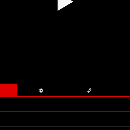
▶
⚽
🏀