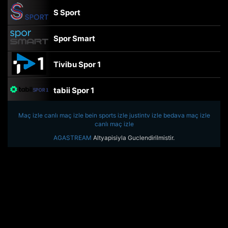
S Sport
Spor Smart
Tivibu Spor 1
tabii Spor 1
Maç izle
canlı maç izle
TRT Spor
bein sports izle
justintv izle
bedava maç izle
canlı maç izle
AGASTREAM
Altyapisiyla Guclendirilmistir.
beIN Sports Haber
tabii Spor
A Spor
Tivibu Spor