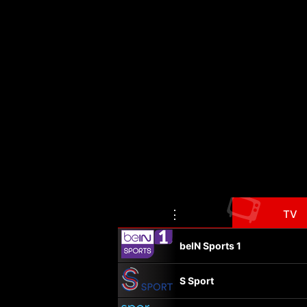
📺
⋮
TV
beIN Sports 1
S Sport