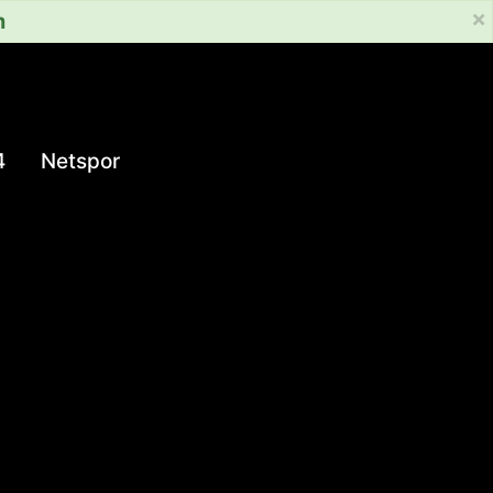
×
m
4
Netspor