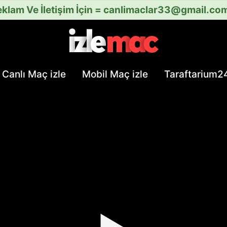
klam Ve İletişim İçin =
canlimaclar33@gmail.co
Canlı Maç izle
Mobil Maç izle
Taraftarium2