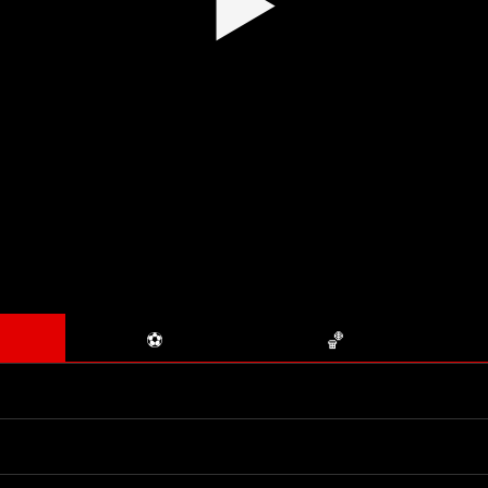
▶
⚽
🏀