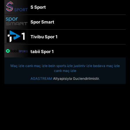
S Sport
Spor Smart
Tivibu Spor 1
tabii Spor 1
Maç izle
canlı maç izle
TRT Spor
bein sports izle
justintv izle
bedava maç izle
canlı maç izle
AGASTREAM
Altyapisiyla Guclendirilmistir.
beIN Sports Haber
tabii Spor
A Spor
Tivibu Spor