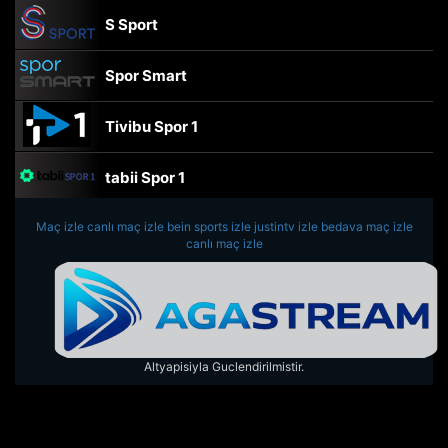
S Sport
Spor Smart
Tivibu Spor 1
tabii Spor 1
Maç izle
canlı maç izle
TRT Spor
bein sports izle
justintv izle
bedava maç izle
canlı maç izle
beIN Sports Haber
tabii Spor
Altyapisiyla Guclendirilmistir.
A Spor
Tivibu Spor