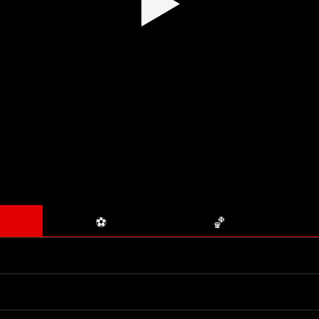
▶
⚽
🏀