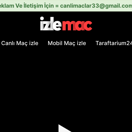
klam Ve İletişim İçin =
canlimaclar33@gmail.co
Canlı Maç izle
Mobil Maç izle
Taraftarium2