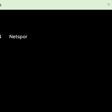
×
m
4
Netspor