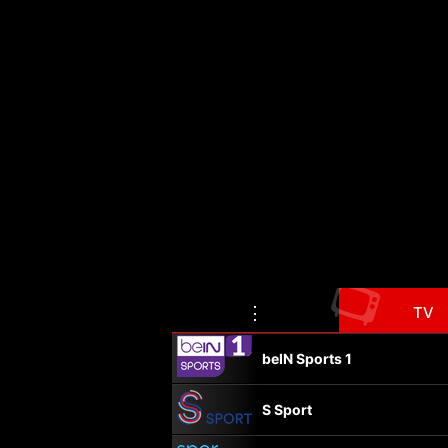
📺
⋮
TV
beIN Sports 1
S Sport