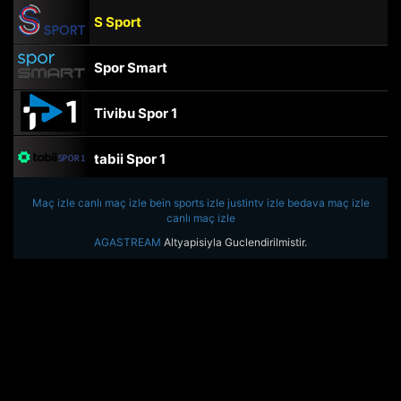
S Sport
Spor Smart
Tivibu Spor 1
tabii Spor 1
Maç izle
canlı maç izle
TRT Spor
bein sports izle
justintv izle
bedava maç izle
canlı maç izle
AGASTREAM
Altyapisiyla Guclendirilmistir.
beIN Sports Haber
tabii Spor
A Spor
Tivibu Spor