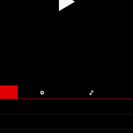
▶
⚽
🏀