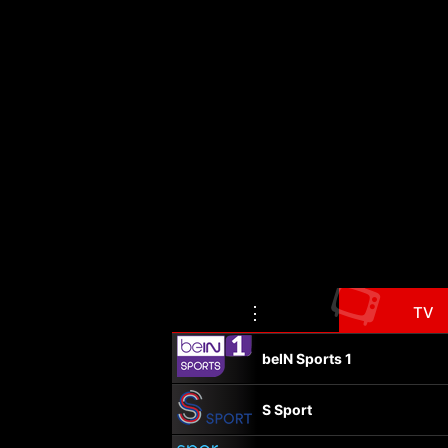
📺
⋮
TV
beIN Sports 1
S Sport