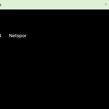
×
m
4
Netspor