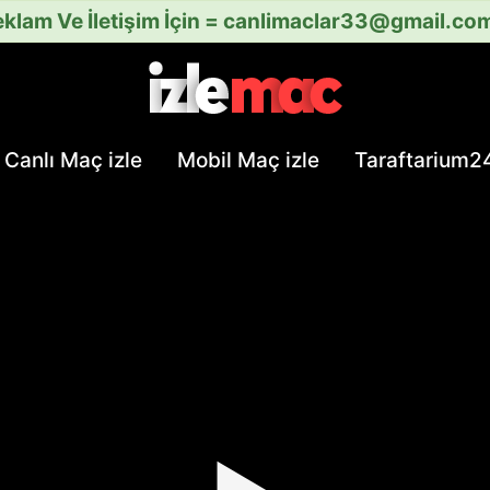
klam Ve İletişim İçin =
canlimaclar33@gmail.co
Canlı Maç izle
Mobil Maç izle
Taraftarium2