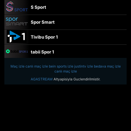
S Sport
Spor Smart
Tivibu Spor 1
tabii Spor 1
Maç izle
canlı maç izle
TRT Spor
bein sports izle
justintv izle
bedava maç izle
canlı maç izle
AGASTREAM
Altyapisiyla Guclendirilmistir.
beIN Sports Haber
tabii Spor
A Spor
Tivibu Spor