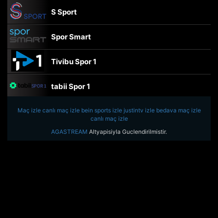
S Sport
Spor Smart
Tivibu Spor 1
tabii Spor 1
Maç izle
canlı maç izle
TRT Spor
bein sports izle
justintv izle
bedava maç izle
canlı maç izle
AGASTREAM
Altyapisiyla Guclendirilmistir.
beIN Sports Haber
tabii Spor
A Spor
Tivibu Spor