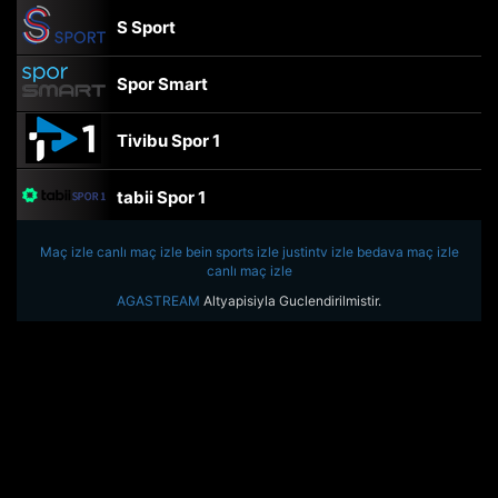
S Sport
Spor Smart
Tivibu Spor 1
tabii Spor 1
Maç izle
canlı maç izle
TRT Spor
bein sports izle
justintv izle
bedava maç izle
canlı maç izle
AGASTREAM
Altyapisiyla Guclendirilmistir.
beIN Sports Haber
tabii Spor
A Spor
Tivibu Spor