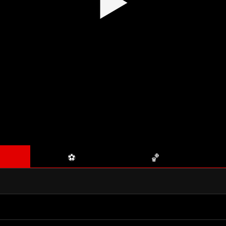
▶
⚽
🏀