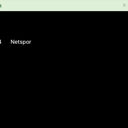
×
m
4
Netspor