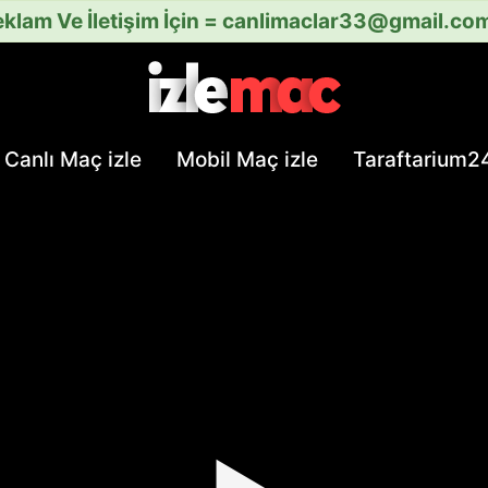
klam Ve İletişim İçin =
canlimaclar33@gmail.co
Canlı Maç izle
Mobil Maç izle
Taraftarium2