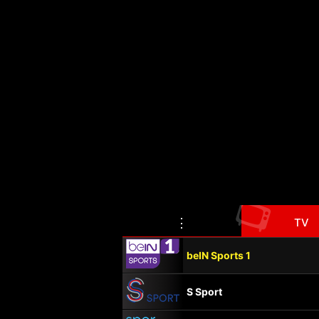
📺
⋮
TV
beIN Sports 1
S Sport